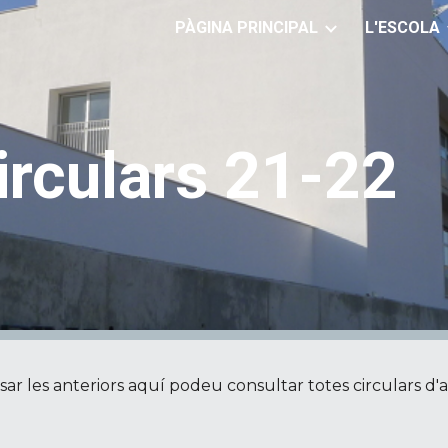
PÀGINA PRINCIPAL
L'ESCOLA
ip to main content
Skip to navigat
irculars 21-22
visar les anteriors aquí podeu consultar totes circulars d'