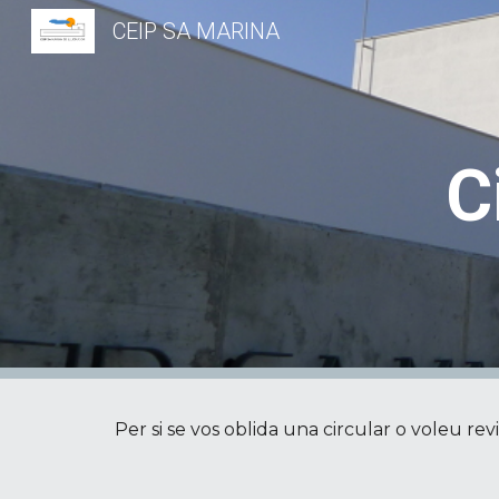
CEIP SA MARINA
Sk
C
Per si se vos oblida una circular o voleu re